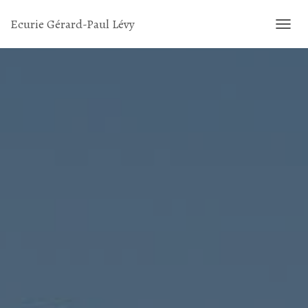
Ecurie Gérard-Paul Lévy
D
É
P
L
I
E
R
L
A
N
A
V
I
G
A
T
I
O
N